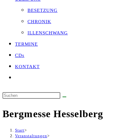
BESETZUNG
CHRONIK
ILLENSCHWANG
TERMINE
CDs
KONTAKT
Website-
Suche
umschalten
Diese
Website
Bergmesse Hesselberg
durchsuchen
Start
>
Veranstaltungen
>