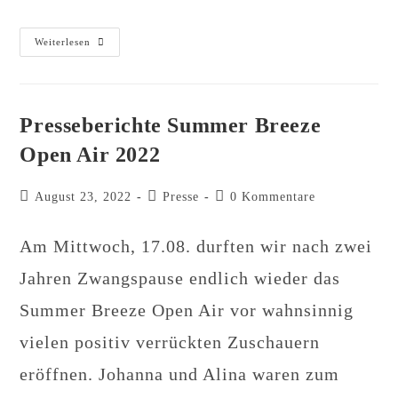
Presseberichte
Weiterlesen
Zu
Unserem
Blasmusikabend
Mit
Stabübergabe
Am
Presseberichte Summer Breeze
01.04.23
Open Air 2022
Beitrag
Beitrags-
Beitrags-
August 23, 2022
Presse
0 Kommentare
veröffentlicht:
Kategorie:
Kommentare:
Am Mittwoch, 17.08. durften wir nach zwei
Jahren Zwangspause endlich wieder das
Summer Breeze Open Air vor wahnsinnig
vielen positiv verrückten Zuschauern
eröffnen. Johanna und Alina waren zum