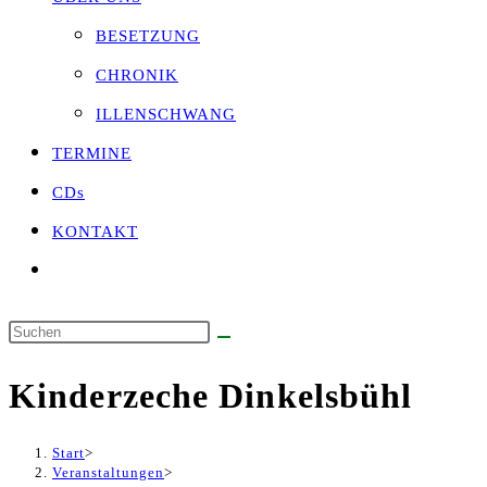
BESETZUNG
CHRONIK
ILLENSCHWANG
TERMINE
CDs
KONTAKT
Website-
Suche
umschalten
Diese
Website
Kinderzeche Dinkelsbühl
durchsuchen
Start
>
Veranstaltungen
>